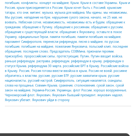
погибших
,
конфликты
,
концерт на майдане
,
Крым
,
Крым в составе Украины
,
Крым и
Россия
,
крым присоединяется к России
,
Крым хочет быть с Россией
,
крымские
татары
,
кто они
,
митинг
,
музыка
,
музыка для майдана
,
Мы едины
,
мы независимы
,
Мы русские
,
нападение на Крм
,
нарушение сухого закона
,
начало
,
не 25 мая
,
не
воевать
,
Небесная сотня
,
независимость
,
независимы есть и будем
,
обращение к
гражданам
,
обращение к Путину
,
обращение к россиянам
,
обращение к русским
,
обращение к существующей власти
,
обращение к Януковичу
,
оставьте в покое
Украину
,
официальные Герои
,
памяти погибших
,
памяти погибших на майдане
,
парламент Симферополя
,
перенесли референдум
,
песня о майдане
,
по русски
,
погибшие
,
погибшие на майдане
,
пожелание Януковича
,
польский клип
,
последнее
обращение
,
последнее слово
,
Председатель СОВМина
,
признали героями
,
прискорбно
,
пророссийские силы
,
протестующие
,
Путин
,
Путин вводит войска
,
раньше референдум
,
расправа
,
референдум
,
референдум в крыму
,
референдум о
статусе Крыма
,
референдума 30 марта
,
российские БРТ в Крыму
,
Российские войска
в Крыму
,
Россия
,
Россия готова ввести ввойска в крым
,
Россия не воюй
,
россияне
обратитесь к властям
,
русские
,
русские БТР
,
русские захватили крым
,
русские
националисты
,
русский настрой
,
Симферополь
,
ситуация накаляется
,
скандалы
,
слова на прощанье
,
Совмин Крыма
,
сражение
,
столкновения
,
сухой закон
,
сухой
закон на майдане
,
Украина-Россия
,
Украинцы
,
флот России
,
хорошо вооруженные
,
Черноморский флот
,
Янукович
,
Янукович бывший президент
,
янукович надоел
,
Янукович убегает
,
Янукович уйди в сторону