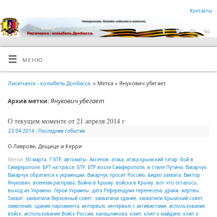
Контакты
МЕНЮ
Лисичанск - колыбель Донбасса.
» Метка » Янукович убегает
Янукович убегает
Архив метки:
О текущем моменте от 21 апреля 2014 г
23.04.2014
|
Последние события
О Лаврове, Дещице и Керри
Метки:
30 марта
,
7 БТР
,
автоматы
,
Аксенов
,
атака
,
атака крымский татар
,
бой в
Симферополе
,
БРТ на трассе
,
БТР
,
БТР возле Симферополя
,
в стиле Путина
,
Вакарчук
,
Вакарчук обратился к украинцам
,
Вакарчук просит Россию
,
видео захвата
,
Виктор
Янукович
,
военная расправа
,
Война в Крыму
,
войска в Крыму
,
вот что осталось
,
выход из Украины
,
Герои Украины
,
дата Референдума перенесена
,
драки
,
жертвы
,
Захват
,
захватили Верховный совет
,
захватили здание
,
захватили Крымский совет
,
заявление
,
здание парламента
,
интервью
,
интервью с активистами
,
использование
войск
,
использование Войск России
,
калашникова
,
клип
,
клип о майдане
,
клип о